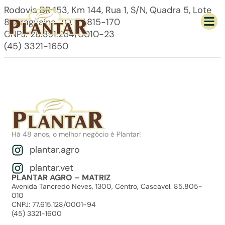
Rodovia BR 153, Km 144, Rua 1, S/N, Quadra 5, Lote
8. Araguaína, TO. 77.815-170
CNPJ: 28.391.264/0010-23
(45) 3321-1650
Há 48 anos, o melhor negócio é Plantar!
plantar.agro
plantar.vet
PLANTAR AGRO – MATRIZ
Avenida Tancredo Neves, 1300, Centro, Cascavel. 85.805-
010
CNPJ: 77.615.128/0001-94
(45) 3321-1600