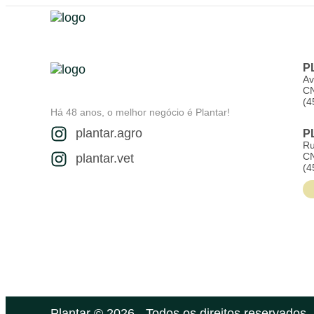
Institucional
Pla
P
Av
CN
(4
Há 48 anos, o melhor negócio é Plantar!
plantar.agro
P
Ru
CN
plantar.vet
(4
Plantar © 2026 - Todos os direitos reservados