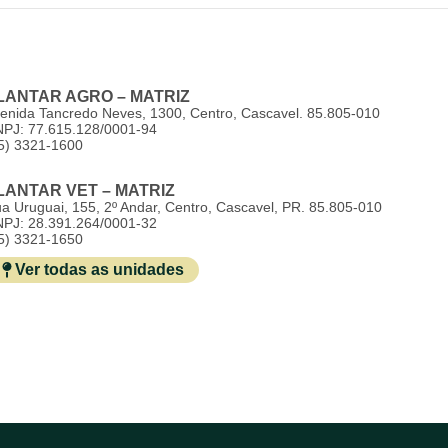
ntar Agro
Plantar Vet
Dia D Campo
Trabalh
LANTAR AGRO – MATRIZ
enida Tancredo Neves, 1300, Centro, Cascavel. 85.805-010
PJ: 77.615.128/0001-94
5) 3321-1600
LANTAR VET – MATRIZ
a Uruguai, 155, 2º Andar, Centro, Cascavel, PR. 85.805-010
PJ: 28.391.264/0001-32
5) 3321-1650
Ver todas as unidades