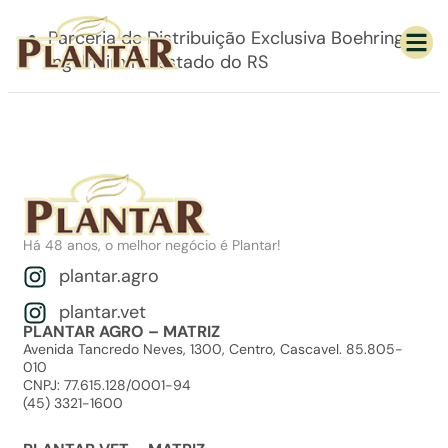
Parceria de Distribuição Exclusiva Boehringer
Ingelheim no estado do RS
Há 48 anos, o melhor negócio é Plantar!
plantar.agro
plantar.vet
PLANTAR AGRO – MATRIZ
Avenida Tancredo Neves, 1300, Centro, Cascavel. 85.805-
010
CNPJ: 77.615.128/0001-94
(45) 3321-1600