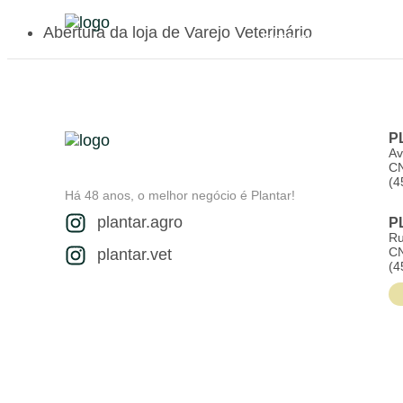
Abertura da loja de Varejo Veterinário
Institucional
Pla
P
Av
CN
(4
Há 48 anos, o melhor negócio é Plantar!
plantar.agro
P
Ru
CN
plantar.vet
(4