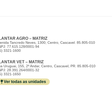
ntar Agro
Plantar Vet
Dia D Campo
Trabalh
LANTAR AGRO – MATRIZ
enida Tancredo Neves, 1300, Centro, Cascavel. 85.805-010
PJ: 77.615.128/0001-94
5) 3321-1600
LANTAR VET – MATRIZ
a Uruguai, 155, 2º Andar, Centro, Cascavel, PR. 85.805-010
PJ: 28.391.264/0001-32
5) 3321-1650
Ver todas as unidades